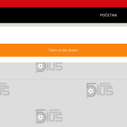
POČETNA
Tekst će biti dodan.